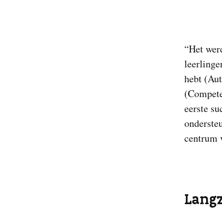
“Het wer
leerlinge
hebt (Au
(Compete
eerste su
ondersteu
centrum 
Lang