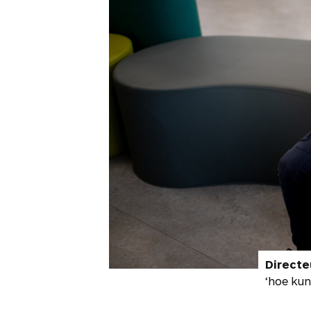
Directe
‘hoe kun