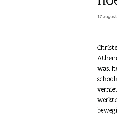
g
e
17 august
n
Christ
Athene
was, h
school
vernie
werkte 
bewegi