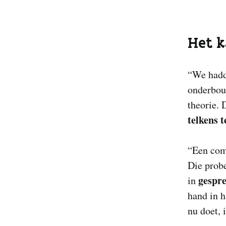
Het 
“We hadde
onderbou
theorie.
telkens 
“Een com
Die probe
gespr
in
hand in 
nu doet, i