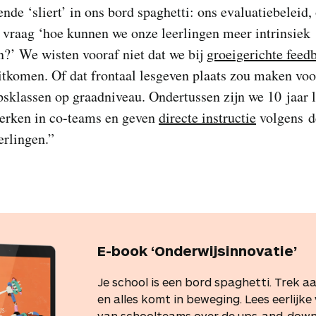
nde ‘sliert’ in ons bord spaghetti: ons evaluatiebeleid
 vraag ‘hoe kunnen we onze leerlingen meer intrinsiek
?’ We wisten vooraf niet dat we bij
groeigerichte feed
tkomen. Of dat frontaal lesgeven plaats zou maken voo
sklassen op graadniveau. Ondertussen zijn we 10 jaar l
werken in co-teams en geven
directe instructie
volgens d
erlingen.”
E-book ‘Onderwijsinnovatie’
Je school is een bord spaghetti. Trek aan
en alles komt in beweging. Lees eerlijke
van schoolteams over de ups-and-down