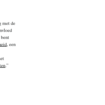
g met de
invloed
 bent
heid
, een
het
ten
.”