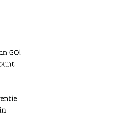
van GO!
 punt
ventie
in