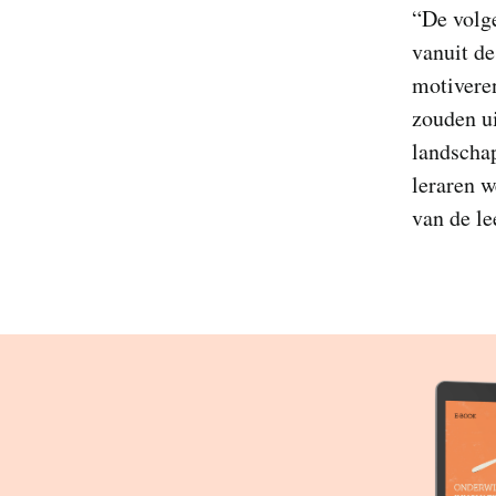
“De volge
vanuit de
motiveren
zouden ui
landschap
leraren 
van de le