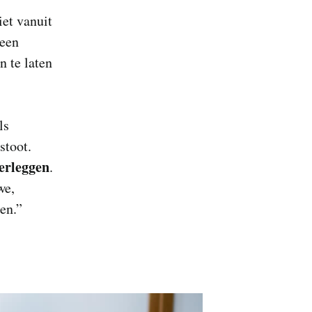
iet vanuit
 een
n te laten
ls
stoot.
erleggen
.
we,
en.”