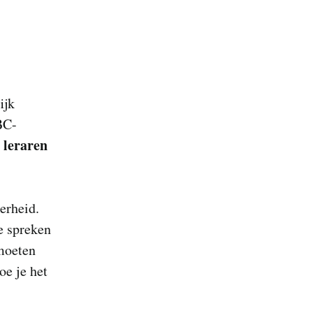
ijk
BC-
 leraren
erheid.
e spreken
 moeten
oe je het