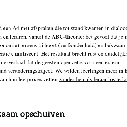
d een A4 met afspraken die tot stand kwamen in dialoo
ABC-theorie
n en leraren, vanuit de
: het gevoel dat je 
tonomie), ergens bijhoort (verBondenheid) en bekwaam
motiveert
ntie),
. Het resultaat bracht
rust en duidelijk
ccesverhaal dat de geesten openzette voor een extern
nd veranderingstraject. We wilden leerlingen meer in 
van hun leerproces zetten
zonder hen als leraar los te la
zaam opschuiven