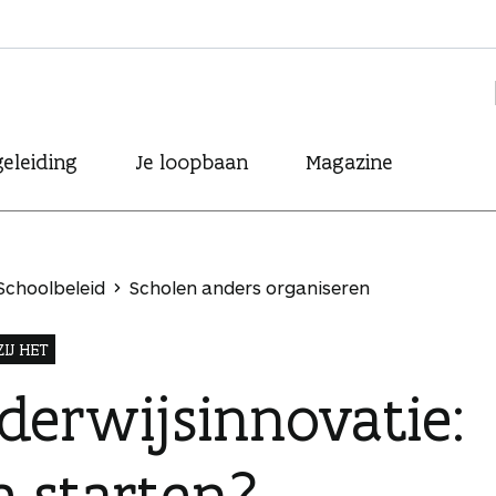
eleiding
Je loopbaan
Magazine
Schoolbeleid
Scholen anders organiseren
IJ HET
derwijsinnovatie:
e starten?