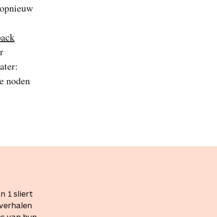
, opnieuw
back
r
ater:
e noden
 1 sliert
 verhalen
s van hun