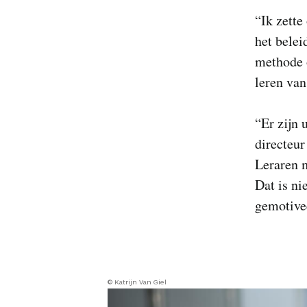
“Ik zette
het belei
methode o
leren van
“Er zijn 
directeur
Leraren 
Dat is ni
gemotivee
© Katrijn Van Giel