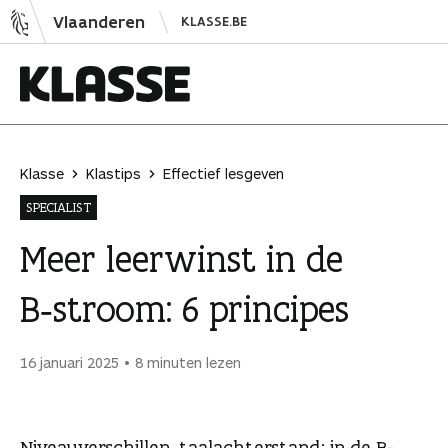
N
Vlaanderen
KLASSE.BE
a
a
r
i
K
n
l
h
a
Klasse
Klastips
Effectief lesgeven
o
s
SPECIALIST
u
s
d
e
Meer leerwinst in de
s
B‑stroom: 6 principes
p
r
i
16 januari 2025
8 minuten lezen
n
g
e
Niveauverschillen, taalachterstand: in de B-