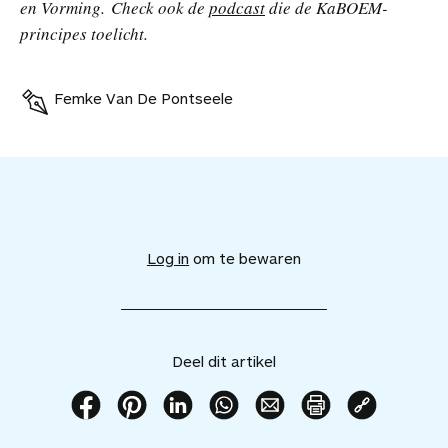
en Vorming.
Check ook de
podcast
die de KaBOEM-
principes toelicht.
Femke Van De Pontseele
V
o
e
Log in
om te bewaren
g
d
i
t
a
Deel dit artikel
r
t
i
D
D
D
D
D
P
K
k