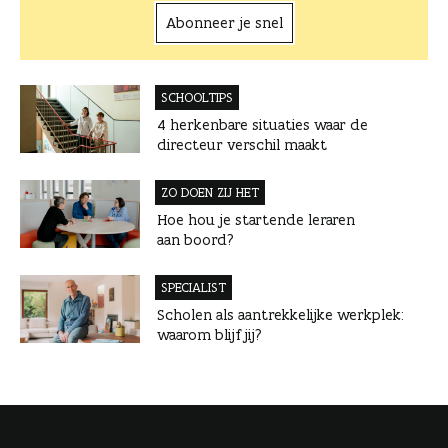
Abonneer je snel
SCHOOLTIPS
4 herkenbare situaties waar de
directeur verschil maakt
ZO DOEN ZIJ HET
Hoe hou je startende leraren
aan boord?
SPECIALIST
Scholen als aantrekkelijke werkplek:
waarom blijf jij?