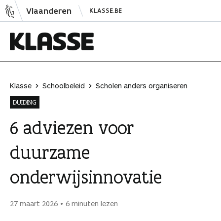
N
Vlaanderen
KLASSE.BE
a
a
r
i
K
n
l
h
a
Klasse
Schoolbeleid
Scholen anders organiseren
o
s
DUIDING
u
s
d
e
6 adviezen voor
s
duurzame
p
r
onderwijsinnovatie
i
n
g
27 maart 2026
6 minuten lezen
e