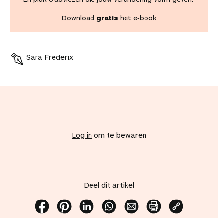
Download
gratis
het e‑book
Sara Frederix
V
o
e
Log in
om te bewaren
g
d
i
t
a
Deel dit artikel
r
t
i