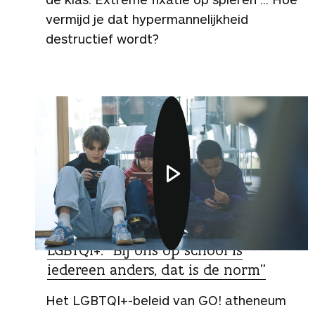
vermijd je dat hypermannelijkheid
destructief wordt?
VIDEO
LGBTQI+: “Bij ons op school is
iedereen anders, dat is de norm”
Het LGBTQI+-beleid van GO! atheneum