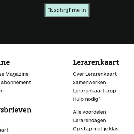
Ik schrijf me in
ine
Lerarenkaart
sse Magazine
Over Lerarenkaart
 abonnement
Samenwerken
en
Lerarenkaart-app
Hulp nodig?
sbrieven
Alle voordelen
Lerarendagen
Op stap met je klas
aart