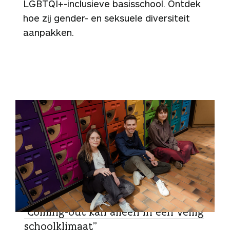
LGBTQI+-inclusieve basisschool. Ontdek
hoe zij gender- en seksuele diversiteit
aanpakken.
ZO DOEN ZIJ HET
“Coming-out kan alleen in een veilig
schoolklimaat”