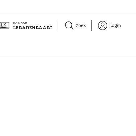
GA NAAR
Zoek
Login
LERARENKAART