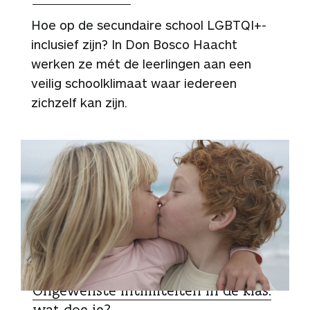
Hoe op de secundaire school LGBTQI+-
inclusief zijn? In Don Bosco Haacht
werken ze mét de leerlingen aan een
veilig schoolklimaat waar iedereen
zichzelf kan zijn.
DUIDING
Ongewenste intimiteiten in de klas:
wat doe je?