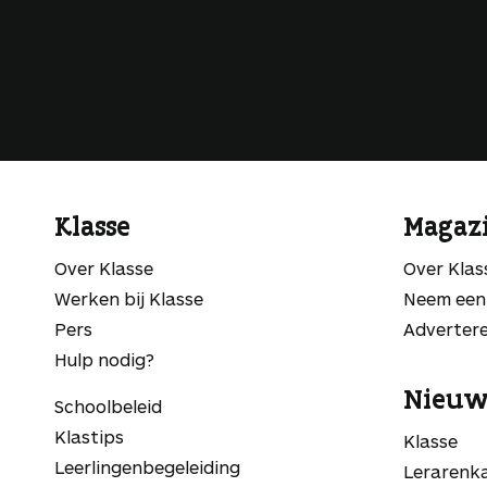
Klasse
Magaz
Over Klasse
Over Kla
Werken bij Klasse
Neem een
Pers
Adverter
Hulp nodig?
Nieuw
Schoolbeleid
Klastips
Klasse
Leerlingen­begeleiding
Lerarenk