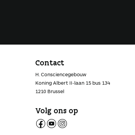
Contact
H. Consciencegebouw
Koning Albert II-laan 15 bus 134
1210 Brussel
Volg ons op
V
V
V