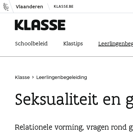
N
Vlaanderen
KLASSE.BE
a
a
r
K
i
Schoolbeleid
Klastips
Leerlingenbeg
l
n
a
h
s
o
s
u
Klasse
Leerlingenbegeleiding
e
d
Seksualiteit en 
s
p
r
i
Relationele vorming, vragen rond g
n