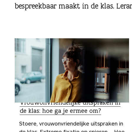
g
bespreekbaar maakt in de klas. Lerar
e
n
SPECIALIST
Vrouwonvriendelijke uitspraken in
de klas: hoe ga je ermee om?
Stoere, vrouwonvriendelijke uitspraken in
de klas. Extreme fixatie op spieren ... Hoe