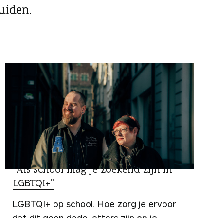
uiden.
SPECIALIST
“Als school mag je zoekend zijn in
LGBTQI+”
LGBTQI+ op school. Hoe zorg je ervoor
dat dit geen dode letters zijn op je