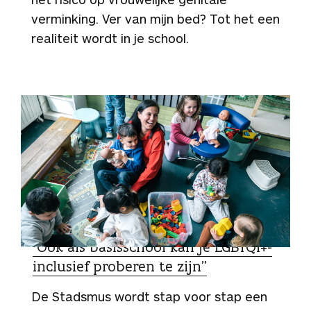
verminking. Ver van mijn bed? Tot het een
realiteit wordt in je school.
ZO DOEN ZIJ HET
“Ook als basisschool kan je LGBTQI+-
inclusief proberen te zijn”
De Stadsmus wordt stap voor stap een