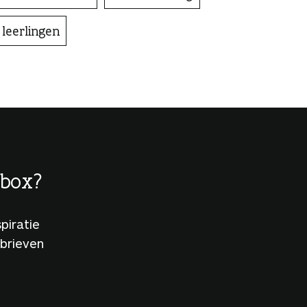
 leerlingen
lbox?
piratie
sbrieven