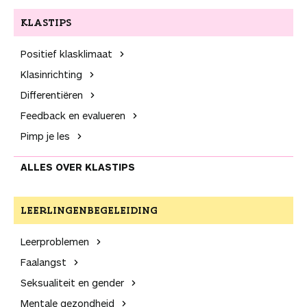
KLASTIPS
Positief klas­klimaat
Klas­inrichting
Differentiëren
Feedback en evalueren
Pimp je les
ALLES OVER KLASTIPS
LEER­LINGEN­BEGELEIDING
Leer­problemen
Faalangst
Seksualiteit en gender
Mentale gezondheid