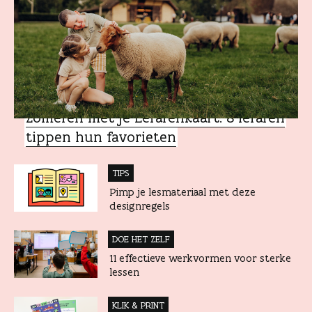
MET JE LERARENKAART
Zomeren met je Lerarenkaart: 8 leraren
tippen hun favorieten
TIPS
Pimp je lesmateriaal met deze
designregels
DOE HET ZELF
11 effectieve werkvormen voor sterke
lessen
KLIK & PRINT