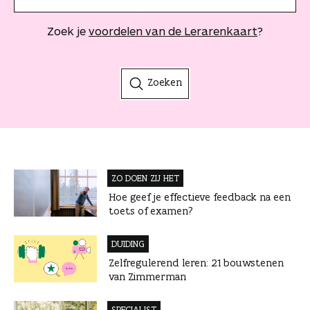
o
e
Zoek je
voordelen van de Lerarenkaart
?
k
t
e
r
Zoeken
m
ZO DOEN ZIJ HET
Hoe geef je effectieve feedback na een
toets of examen?
DUIDING
Zelfregulerend leren: 21 bouwstenen
van Zimmerman
SPECIALIST