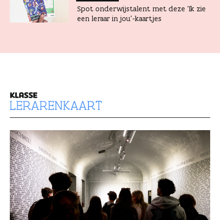
Spot onderwijstalent met deze ‘Ik zie
een leraar in jou’-kaartjes
l
e
r
a
r
e
n
k
a
a