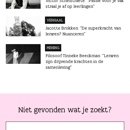
Victor Schelstraete: “Passie voor je vak
straal je af op leerlingen”
VERHAAL
Jacotte Brokken: “De superkracht van
leraren? Nuanceren”
MENING
Filosoof Tinneke Beeckman: “Leraren
zijn drijvende krachten in de
samenleving”
Niet gevonden wat je zoekt?
J
e
z