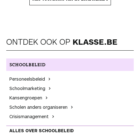
ONTDEK OOK OP
KLASSE.BE
SCHOOL­BELEID
Personeels­beleid
School­marketing
Kansen­groepen
Scholen anders organiseren
Crisis­management
ALLES OVER SCHOOL­BELEID