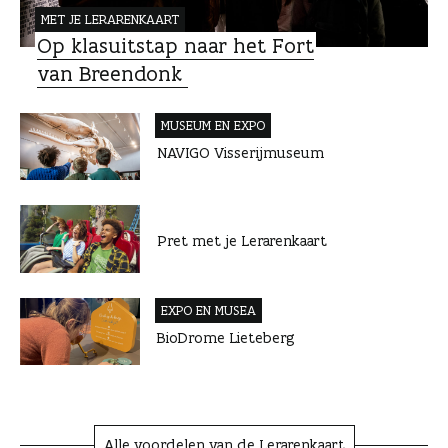
r
MET JE LERARENKAART
t
Op klasuitstap naar het Fort
van Breendonk
MUSEUM EN EXPO
NAVIGO Visserijmuseum
Pret met je Lerarenkaart
EXPO EN MUSEA
BioDrome Lieteberg
Alle voordelen van de Lerarenkaart