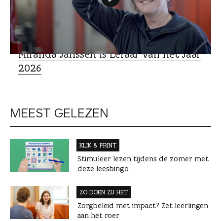
Miranda Janssen is Leraar van het Jaar
2026
MEEST GELEZEN
KLIK & PRINT
Stimuleer lezen tijdens de zomer met
deze leesbingo
ZO DOEN ZIJ HET
Zorgbeleid met impact? Zet leerlingen
aan het roer