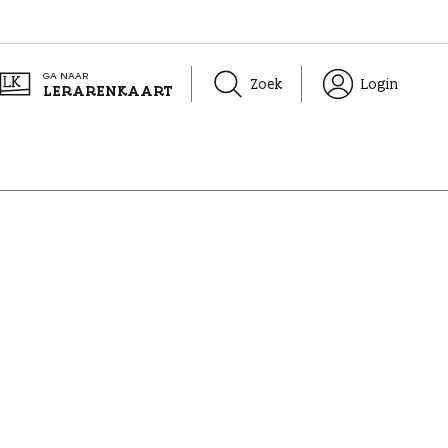
GA NAAR
Zoek
Login
LERARENKAART
?