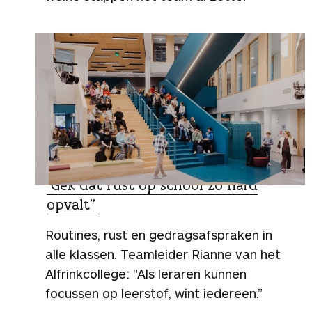
ZO DOEN ZIJ HET
“Gek dat rust op school zo hard
opvalt”
Routines, rust en gedragsafspraken in
alle klassen. Teamleider Rianne van het
Alfrinkcollege: "Als leraren kunnen
focussen op leerstof, wint iedereen.”