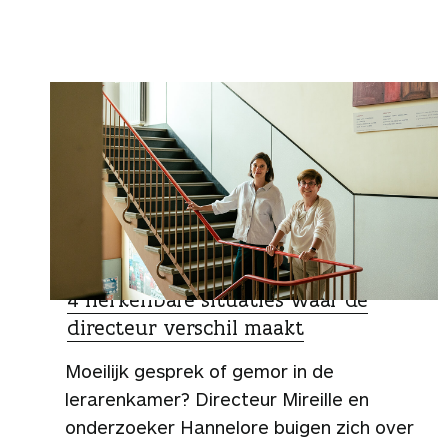
g
e
n
SCHOOLTIPS
4 herkenbare situaties waar de
directeur verschil maakt
Moeilijk gesprek of gemor in de
lerarenkamer? Directeur Mireille en
onderzoeker Hannelore buigen zich over