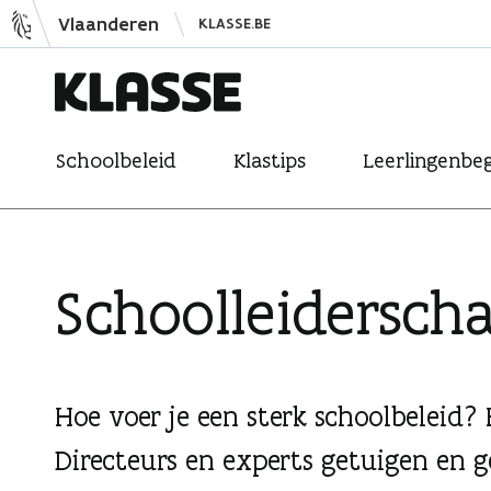
N
Vlaanderen
KLASSE.BE
a
a
r
K
i
Schoolbeleid
Klastips
Leerlingenbeg
l
n
a
h
s
o
s
u
Schoolleidersch
e
d
s
p
r
Hoe voer je een sterk schoolbeleid? 
i
Directeurs en experts getuigen en g
n