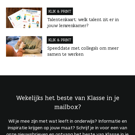
KLIK & PRINT
Talentenkaart: welk talent zit er in
jouw lerarenkamer?
KLIK & PRINT
Speeddate met collega’s om meer
samen te werken
Wekelijks het beste van Klasse in je
mailbox?
Wil je mee zijn met wat leeft in onderwijs? Informatie en
inspiratie krijgen op jouw maat? Schrijf je in voor een van
onze nieuwsbrieven en ontvang het beste van Klasse in je