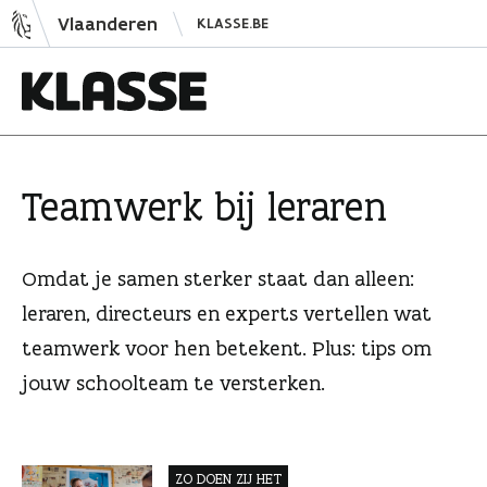
N
Vlaanderen
KLASSE.BE
a
a
r
i
K
n
l
h
a
Teamwerk bij leraren
o
s
u
s
d
e
Omdat je samen sterker staat dan alleen:
s
leraren, directeurs en experts vertellen wat
p
teamwerk voor hen betekent. Plus: tips om
r
i
jouw schoolteam te versterken.
n
g
e
ZO DOEN ZIJ HET