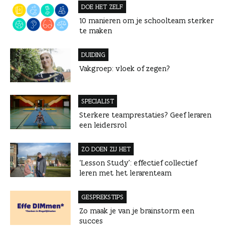
DOE HET ZELF
10 manieren om je schoolteam sterker
te maken
DUIDING
Vakgroep: vloek of zegen?
SPECIALIST
Sterkere teamprestaties? Geef leraren
een leidersrol
ZO DOEN ZIJ HET
‘Lesson Study’: effectief collectief
leren met het lerarenteam
GESPREKSTIPS
Zo maak je van je brainstorm een
succes