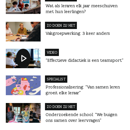
n
Wat als leraren elk jaar meeschuiven
met hun leerlingen?
ZO DOEN ZIJ HET
Vakgroepwerking: 3 keer anders
VIDEO
“Effectieve didactiek is een teamsport”
SPECIALIST
Professionalisering: “Van samen leren
groeit elke leraar”
ZO DOEN ZIJ HET
Onderzoekende school: “We buigen
ons samen over leervragen”