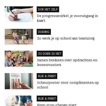
DOE HET ZELF
De progressiecirkel: je vooruitgang in
kaart
DUIDING
Zo werk je op school aan teamzorg
ZO DOEN ZIJ HET
Samen beslissen over opdrachten en
lessenroosters
KLIK & PRINT
Scheurposter voor complimenten op
school
KLIK & PRINT
Keep-stop-change-start: