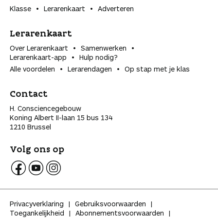
Klasse
Lerarenkaart
Adverteren
Lerarenkaart
Over Lerarenkaart
Samenwerken
Lerarenkaart-app
Hulp nodig?
Alle voordelen
Lerarendagen
Op stap met je klas
Contact
H. Consciencegebouw
Koning Albert II-laan 15 bus 134
1210 Brussel
Volg ons op
V
V
V
o
o
o
l
l
l
Privacyverklaring
Gebruiksvoorwaarden
g
g
g
Toegankelijkheid
Abonnementsvoorwaarden