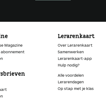
ine
Lerarenkaart
sse Magazine
Over Lerarenkaart
 abonnement
Samenwerken
en
Lerarenkaart-app
Hulp nodig?
sbrieven
Alle voordelen
Lerarendagen
Op stap met je klas
aart
en