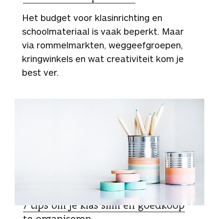
Het budget voor klasinrichting en
schoolmateriaal is vaak beperkt. Maar
via rommelmarkten, weggeefgroepen,
kringwinkels en wat creativiteit kom je
best ver.
DOE HET ZELF
7 tips om je klas slim en goedkoop
te organiseren