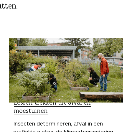
utten.
ZO DOEN ZIJ HET
Lessen trekken uit afval en
moestuinen
Insecten determineren, afval in een
grafiekje gieten, de klimaatverandering