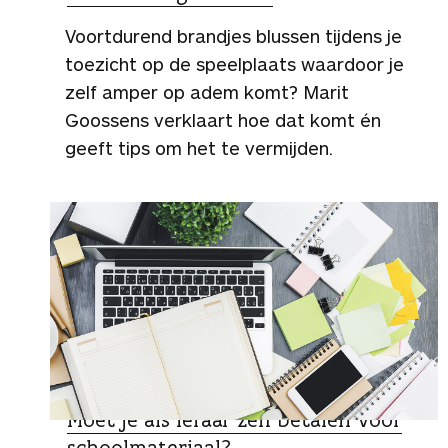
Voortdurend brandjes blussen tijdens je
toezicht op de speelplaats waardoor je
zelf amper op adem komt? Marit
Goossens verklaart hoe dat komt én
geeft tips om het te vermijden.
MAG DAT?
Moet je als leraar zelf betalen voor
schoolmateriaal?