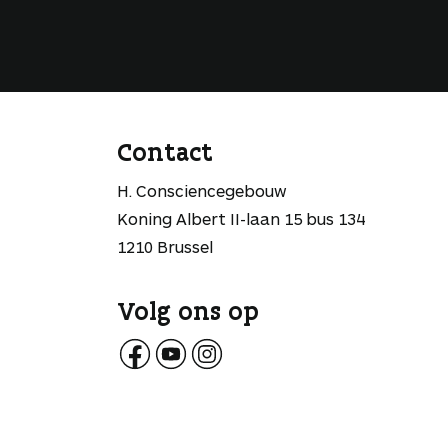
Contact
H. Consciencegebouw
Koning Albert II-laan 15 bus 134
1210 Brussel
Volg ons op
V
V
V
o
o
o
l
l
l