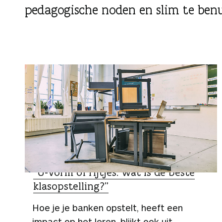
g
pedagogische noden en slim te ben
e
n
SPECIALIST
“U-vorm of rijtjes: wat is de beste
klasopstelling?”
Hoe je je banken opstelt, heeft een
impact op het leren, blijkt ook uit