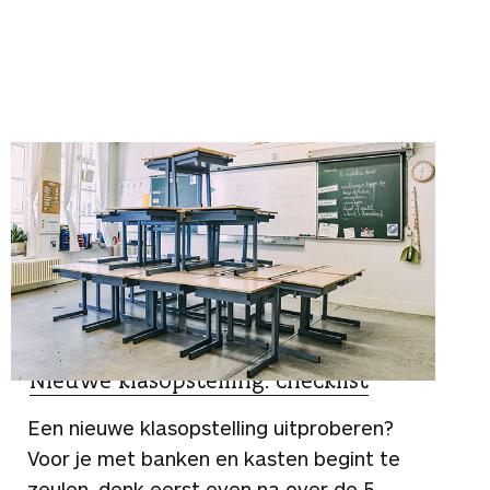
TIPS
Nieuwe klasopstelling: checklist
Een nieuwe klasopstelling uitproberen?
Voor je met banken en kasten begint te
zeulen, denk eerst even na over de 5