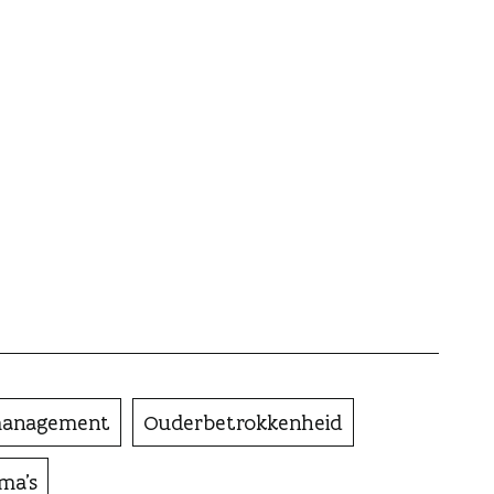
smanagement
Ouderbetrokkenheid
ma's