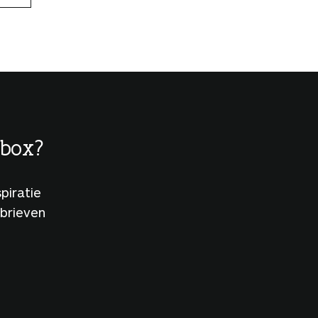
lbox?
piratie
sbrieven