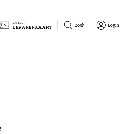
GA NAAR
Zoek
Login
LERARENKAART
e