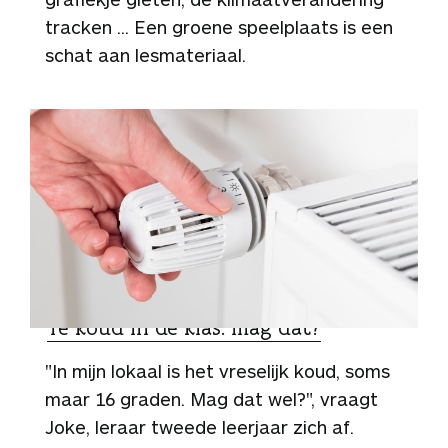
tracken ... Een groene speelplaats is een
schat aan lesmateriaal.
MAG DAT?
Te koud in de klas: mag dat?
"In mijn lokaal is het vreselijk koud, soms
maar 16 graden. Mag dat wel?", vraagt
Joke, leraar tweede leerjaar zich af.