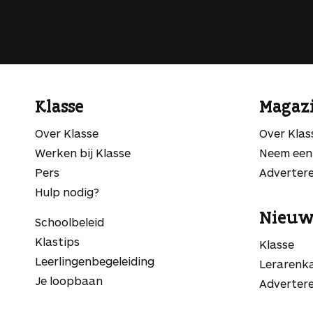
Klasse
Magaz
Over Klasse
Over Kla
Werken bij Klasse
Neem een
Pers
Adverter
Hulp nodig?
Nieuw
Schoolbeleid
Klastips
Klasse
Leerlingen­begeleiding
Lerarenk
Je loopbaan
Adverter