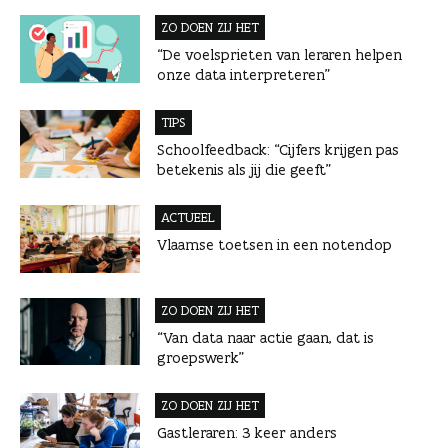
ZO DOEN ZIJ HET
“De voelsprieten van leraren helpen
onze data interpreteren”
TIPS
Schoolfeedback: “Cijfers krijgen pas
betekenis als jij die geeft”
ACTUEEL
Vlaamse toetsen in een notendop
ZO DOEN ZIJ HET
“Van data naar actie gaan, dat is
groepswerk”
ZO DOEN ZIJ HET
Gastleraren: 3 keer anders