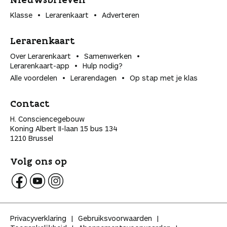
Klasse
Lerarenkaart
Adverteren
Lerarenkaart
Over Lerarenkaart
Samenwerken
Lerarenkaart-app
Hulp nodig?
Alle voordelen
Lerarendagen
Op stap met je klas
Contact
H. Consciencegebouw
Koning Albert II-laan 15 bus 134
1210 Brussel
Volg ons op
V
V
V
o
o
o
l
l
l
Privacyverklaring
Gebruiksvoorwaarden
g
g
g