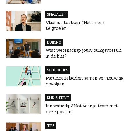
SPECIALIST
Vlaamse toetsen: “Meten om
te groeien”
DUIDING
Wist wetenschap jouw buikgevoel uit
in de klas?
SCHOOLTIPS
Participatieladder: samen vernieuwing
opvolgen
KLIK & PRINT
Innovatiedip? Motiveer je team met
deze posters
TIPS