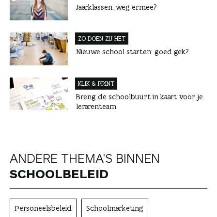
Jaarklassen: weg ermee?
ZO DOEN ZIJ HET
Nieuwe school starten: goed gek?
KLIK & PRINT
Breng de schoolbuurt in kaart voor je
lerarenteam
ANDERE THEMA'S BINNEN
SCHOOL­BELEID
Personeelsbeleid
Schoolmarketing