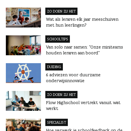
n
ZO DOEN ZIJ HET
Wat als leraren elk jaar meeschuiven
met hun leerlingen?
SCHOOLTIPS
Van solo naar samen: “Onze miniteams
houden leraren aan boord”
DUIDING
6 adviezen voor duurzame
onderwijsinnovatie
ZO DOEN ZIJ HET
Flow Highschool vertrekt vanuit wat
werkt
SPECIALIST
Hoe verwerk je schoolfeedback op de