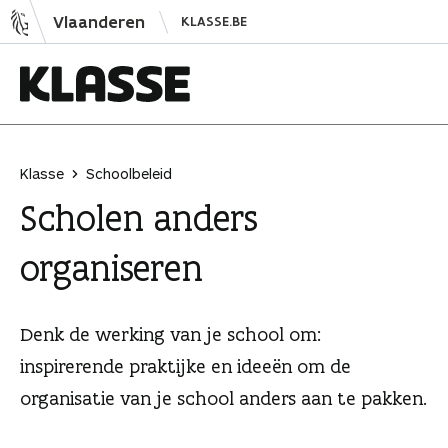
N
Vlaanderen
KLASSE.BE
a
a
r
i
K
n
l
h
a
Klasse
Schoolbeleid
o
s
Scholen anders
u
s
d
e
organiseren
s
p
r
Denk de werking van je school om:
i
inspirerende praktijke en ideeën om de
n
organisatie van je school anders aan te pakken.
g
e