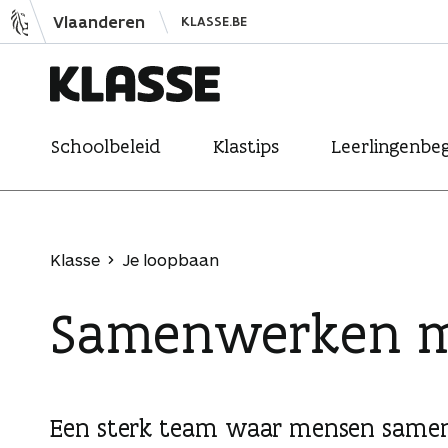
N
Vlaanderen
KLASSE.BE
a
a
r
K
i
Schoolbeleid
Klastips
Leerlingenbeg
l
n
a
h
s
o
s
u
Klasse
Je loopbaan
e
d
Samenwerken met
s
p
r
i
Een sterk team waar mensen samenw
n