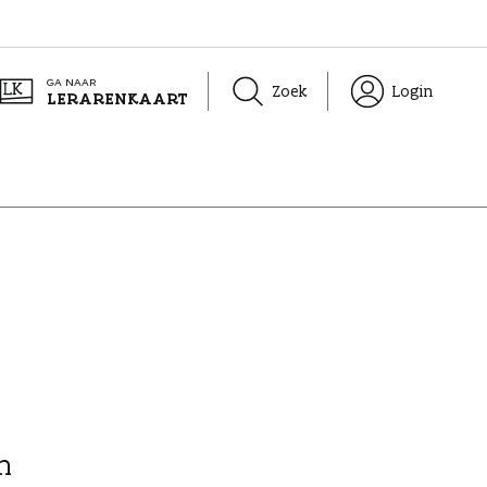
GA NAAR
Zoek
Login
LERARENKAART
n