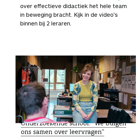
over effectieve didactiek het hele team
in beweging bracht. Kijk in de video's
binnen bij 2 leraren.
ZO DOEN ZIJ HET
Onderzoekende school: “We buigen
ons samen over leervragen”