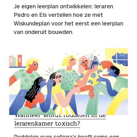
Je eigen leerplan ontwikkelen: leraren
Pedro en Els vertellen hoe ze met
Wiskundeplan voor het eerst een leerplan
van onderuit bouwden.
SPECIALIST
Wanneer wordt roddelen in de
lerarenkamer toxisch?
Roddelen over collega's heeft soms een