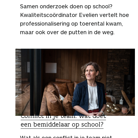
Samen onderzoek doen op school?
Kwaliteitscoördinator Evelien vertelt hoe
professionalisering op toerental kwam,
maar ook over de putten in de weg.
SPECIALIST
Conflict in je team: wat doet
een bemiddelaar op school?
Wat als een conflict in je team niet