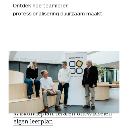
Ontdek hoe teamleren
professionalisering duurzaam maakt.
ZO DOEN ZIJ HET
Wiskundeplan: leraren ontwikkelen
eigen leerplan