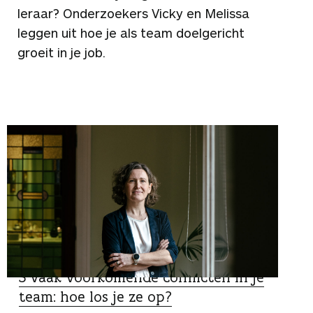
leraar? Onderzoekers Vicky en Melissa
leggen uit hoe je als team doelgericht
groeit in je job.
TIPS
5 vaak voorkomende conflicten in je
team: hoe los je ze op?