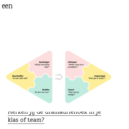
 een
SPECIALIST
Herken jij de dramadriehoek in je
klas of team?