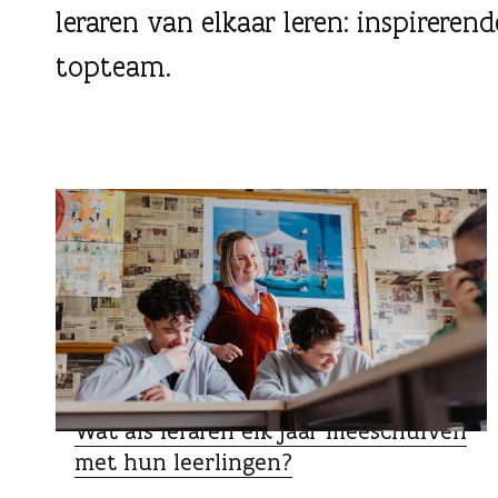
g
leraren van elkaar leren: inspirere
e
topteam.
n
ZO DOEN ZIJ HET
Wat als leraren elk jaar meeschuiven
met hun leerlingen?