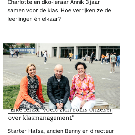
Charlotte en dko-leraar Annik 3 jaar
samen voor de klas. Hoe verrijken ze de
leerlingen én elkaar?
ZO DOEN ZIJ HET
“Elke leraar voelt zich soms onzeker
over klasmanagement”
Starter Hafsa, ancien Benny en directeur