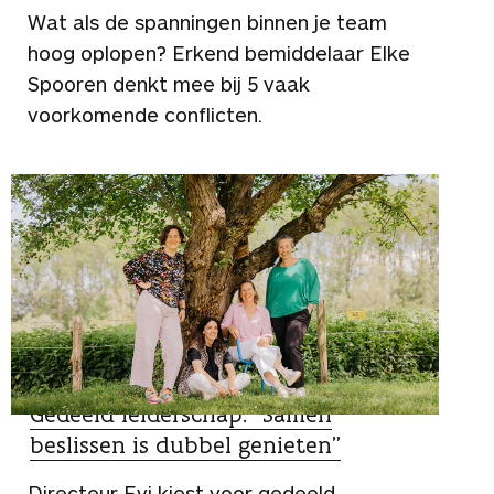
Wat als de spanningen binnen je team
hoog oplopen? Erkend bemiddelaar Elke
Spooren denkt mee bij 5 vaak
voorkomende conflicten.
ZO DOEN ZIJ HET
Gedeeld leiderschap: “Samen
beslissen is dubbel genieten”
Directeur Evi kiest voor gedeeld